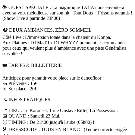
​🌟 GUEST SPÉCIALE : La magnifique TAÏJA nous envoûtera
avec sa voix mélodieuse sur son hit "Tout Doux". Frissons garantis !
(Show Live à partir de 23h00)
​🎧 DEUX AMBIANCES, ZÉRO SOMMEIL
​Côté Live : L'immersion totale dans la chaleur du Konpa.
​Aux Platines : DJ Mad’J x DJ WHYZZ prennent les commandes
pour ceux qui veulent plus d’ambiance avec une piste Généraliste
survoltée !
​🎟️ TARIFS & BILLETTERIE
​Anticipez pour garantir votre place sur le dancefloor :
​🎫 Pré-vente : 15€
​🚪 Sur place : 20€
​📝 INFOS PRATIQUES
​📍 LIEU : Le Karousel, 1 rue Gustave Eiffel, La Possession.
​📅 QUAND : Samedi 23 Mai.
​🕘 TIMING : De 21h00 jusqu'à l'aube (05h00) !
​👗 DRESSCODE : TOUS EN BLANC ! (Tenue correcte exigée